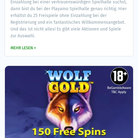
Einzahlung bei einer vertrauenswürdigen Spielhalle suchst,
dann bist du bei der Playamo Spielhalle genau richtig. Hier
erhältst du 25 Freispiele ohne Einzahlung bei der
Registrierung und ein fantastisches Willkommensangebot.
Und das ist nicht alles! Es gibt viele Aktionen und Spiele
zur Auswahl.
MEHR LESEN >