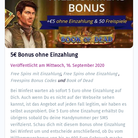
5€ Bonus ohne Einzahlung
Veröffentlicht am
Mittwoch, 16. September 2020
Free Spins mit Einzahlung
,
Free Spins ohne Einzahlung
,
Freespins Bonus Codes
und
Book of Dead
Bei Winfest warten ab sofort 5 Euro ohne Einzahlung auf
Dich. Auch wenn Du es nicht auf der Webseite sehen
kannst, ist das Angebot auf jeden Fall legitim, wir haben es
selbst ausprobiert. Die 5 Euro ohne Einzahung erhältst Du
übrigens sobald Du deine Handynummer per SMS
verifizierst. Schau dich mit diesem Bonus ohne Einzahlung
bei Winfest um und entscheide anschließend, ob Du vom