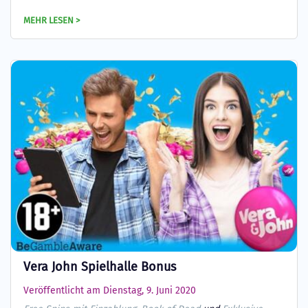
MEHR LESEN >
Vera John Spielhalle Bonus
Veröffentlicht am
Dienstag, 9. Juni 2020