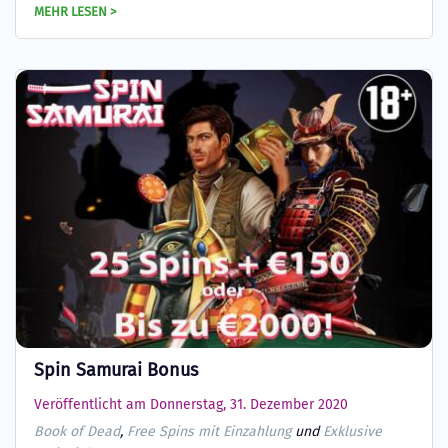
MEHR LESEN >
Spin Samurai Bonus
Veröffentlicht am
Donnerstag, 31. Dezember 2020
Book of Dead
,
Free Spins mit Einzahlung
und
Exklusive