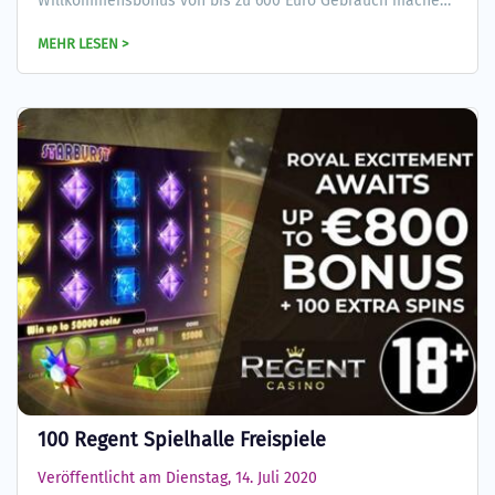
Willkommensbonus von bis zu 600 Euro Gebrauch machen
willst
MEHR LESEN >
100 Regent Spielhalle Freispiele
Veröffentlicht am
Dienstag, 14. Juli 2020