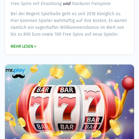
Free Spins mit Einzahlung
und
Starburst Freispiele
Bei der Regent Spielhalle geht es seit 2018 königlich zu.
Hier kommen Spieler wahrhaftig auf ihre Kosten. Es wartet
nämlich ein sagenhafter Willkommensbonus im Wert von
bis zu 800 Euro sowie 100 Free Spins auf neue Spieler.
MEHR LESEN >