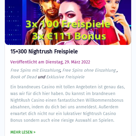
15+300 Nightrush Freispiele
Veröffentlicht am
Dienstag, 29. März 2022
Free Spins mit Einzahlung
,
Free Spins ohne Einzahlung
,
Book of Dead
und
Exklusive Freispiele
Ein brandneues Casino mit tollen Angeboten ist genau das,
was wir für dich hier haben. Du kannst im brandneuen
NightRush Casino einen fantastischen Willkommensbonus
absahnen, indem du dich bei uns anmeldest. Außerdem
erwartet dich nicht nur ein lukrativer Nightrush Casino
Bonus sondern auch eine riesige Auswahl an Spielen.
MEHR LESEN >