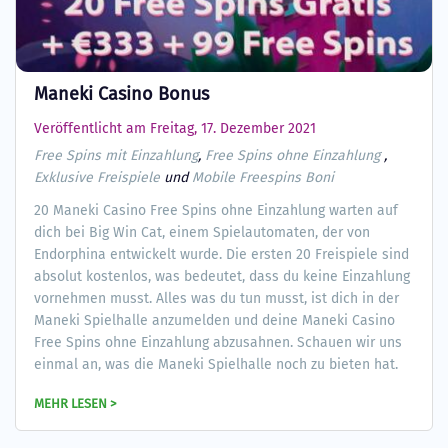
Maneki Casino Bonus
Veröffentlicht am
Freitag, 17. Dezember 2021
Free Spins mit Einzahlung
,
Free Spins ohne Einzahlung
,
Exklusive Freispiele
und
Mobile Freespins Boni
20 Maneki Casino Free Spins ohne Einzahlung warten auf
dich bei Big Win Cat, einem Spielautomaten, der von
Endorphina entwickelt wurde. Die ersten 20 Freispiele sind
absolut kostenlos, was bedeutet, dass du keine Einzahlung
vornehmen musst. Alles was du tun musst, ist dich in der
Maneki Spielhalle anzumelden und deine Maneki Casino
Free Spins ohne Einzahlung abzusahnen. Schauen wir uns
einmal an, was die Maneki Spielhalle noch zu bieten hat.
MEHR LESEN >