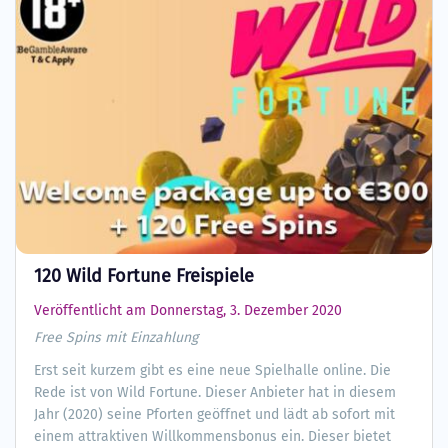
120 Wild Fortune Freispiele
Veröffentlicht am
Donnerstag, 3. Dezember 2020
Free Spins mit Einzahlung
Erst seit kurzem gibt es eine neue Spielhalle online. Die
Rede ist von Wild Fortune. Dieser Anbieter hat in diesem
Jahr (2020) seine Pforten geöffnet und lädt ab sofort mit
einem attraktiven Willkommensbonus ein. Dieser bietet