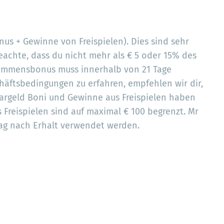
nus + Gewinne von Freispielen). Dies sind sehr
eachte, dass du nicht mehr als € 5 oder 15% des
kommensbonus muss innerhalb von 21 Tage
häftsbedingungen zu erfahren, empfehlen wir dir,
 Bargeld Boni und Gewinne aus Freispielen haben
 Freispielen sind auf maximal € 100 begrenzt. Mr
Tag nach Erhalt verwendet werden.