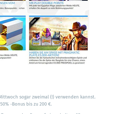
 Mittwoch sogar zweimal (!) verwenden kannst.
50% -Bonus bis zu 200 €.