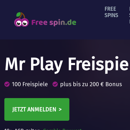
FREE
SPINS
Mr Play Freispie
100 Freispiele
plus bis zu 200 € Bonus
JETZT ANMELDEN