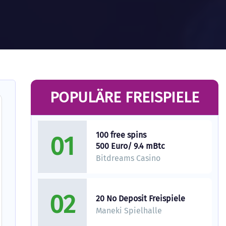
POPULÄRE FREISPIELE
100 free spins
01
500 Euro/ 9.4 mBtc
Bitdreams Casino
02
20 No Deposit Freispiele​
Maneki Spielhalle