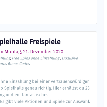
ielhalle Freispiele
am
Montag, 21. Dezember 2020
ahlung
Free Spins ohne Einzahlung
Exklusive
,
,
pins Bonus Codes
hne Einzahlung bei einer vertrauenswürdigen
o Spielhalle genau richtig. Hier erhältst du 25
ung und ein fantastisches
Es gibt viele Aktionen und Spiele zur Auswahl.