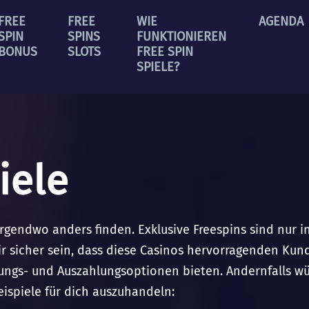
FREE
FREE
WIE
AGENDA
SPIN
SPINS
FUNKTIONIEREN
BONUS
SLOTS
FREE SPIN
SPIELE?
iele
 nirgendwo anders finden. Exklusive Freespins sind nur 
 dir sicher sein, dass diese Casinos hervorragenden Kun
lungs- und Auszahlungsoptionen bieten. Andernfalls w
ispiele für dich auszuhandeln: