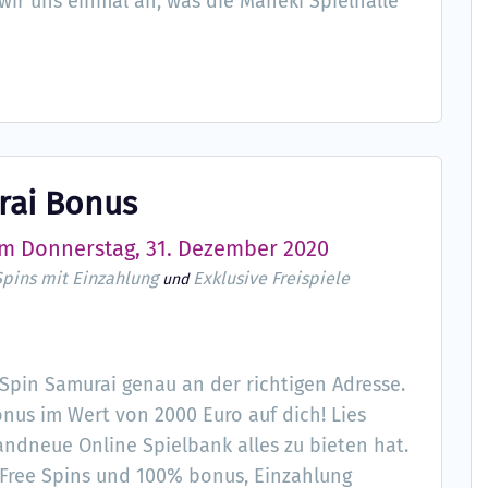
ir uns einmal an, was die Maneki Spielhalle
rai Bonus
am
Donnerstag, 31. Dezember 2020
Spins mit Einzahlung
Exklusive Freispiele
und
 Spin Samurai genau an der richtigen Adresse.
us im Wert von 2000 Euro auf dich! Lies
andneue Online Spielbank alles zu bieten hat.
 Free Spins und 100% bonus, Einzahlung