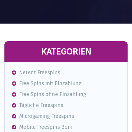
KATEGORIEN
Netent Freespins
Free Spins mit Einzahlung
Free Spins ohne Einzahlung
Tägliche Freespins
Microgaming Freespins
Mobile Freespins Boni