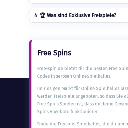
4
🏆 Was sind Exklusive Freispiele?
Free Spins
Free-spin.de bietet dir die besten Free Spi
Codes in serösen OnlineSpielhalles.
Im riesigen Markt für Online Spielhalles la
werden Freispiele angeboten, so dass Sie al
Free Spins Spielen ist, dass du deine Gewin
Spins Angebote funktionieren.
Finde die Freispiel Spielhalles, die dir am 