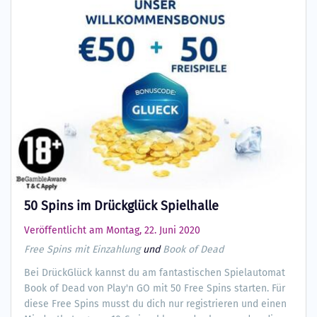
50 Spins im Drückglück Spielhalle
Veröffentlicht am
Montag, 22. Juni 2020
Free Spins mit Einzahlung
und
Book of Dead
Bei DrückGlück kannst du am fantastischen Spielautomat
Book of Dead von Play'n GO mit 50 Free Spins starten. Für
diese Free Spins musst du dich nur registrieren und einen