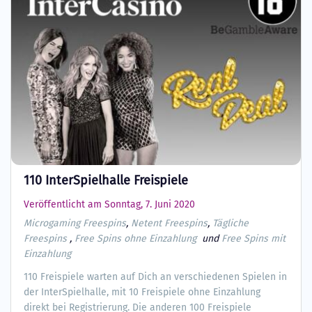
110 InterSpielhalle Freispiele
Veröffentlicht am
Sonntag, 7. Juni 2020
Microgaming Freespins
,
Netent Freespins
,
Tägliche
Freespins
,
Free Spins ohne Einzahlung
und
Free Spins mit
Einzahlung
110 Freispiele warten auf Dich an verschiedenen Spielen in
der InterSpielhalle, mit 10 Freispiele ohne Einzahlung
direkt bei Registrierung. Die anderen 100 Freispiele