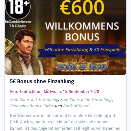
5€ Bonus ohne Einzahlung
Veröffentlicht am
Mittwoch, 16. September 2020
Free Spins mit Einzahlung
,
Free Spins ohne Einzahlung
,
Freespins Bonus Codes
und
Book of Dead
Bei Winfest warten ab sofort 5 Euro ohne Einzahlung auf
Dich. Auch wenn Du es nicht auf der Webseite sehen
kannst, ist das Angebot auf jeden Fall legitim, wir haben es