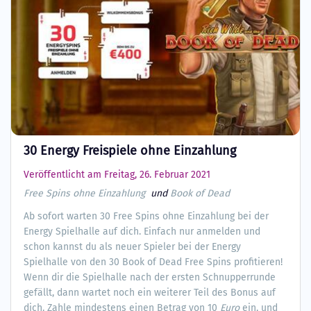
30 Energy Freispiele ohne Einzahlung
Veröffentlicht am
Freitag, 26. Februar 2021
Free Spins ohne Einzahlung
und
Book of Dead
Ab sofort warten 30 Free Spins ohne Einzahlung bei der
Energy Spielhalle auf dich. Einfach nur anmelden und
schon kannst du als neuer Spieler bei der Energy
Spielhalle von den 30 Book of Dead Free Spins profitieren!
Wenn dir die Spielhalle nach der ersten Schnupperrunde
gefällt, dann wartet noch ein weiterer Teil des Bonus auf
dich. Zahle mindestens einen Betrag von 10
Euro
ein, und