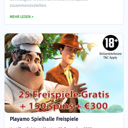
zusammenzustellen.
MEHR LESEN >
Playamo Spielhalle Freispiele