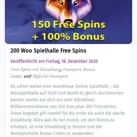
200 Woo Spielhalle Free Spins
Veröffentlicht am
Freitag, 18. Dezember 2020
Free Spins mit Einzahlung
,
Freespins Bonus
Codes
und
Tägliche Freespins
Ab sofort wartet eine brandneue Online Spielhalle - die
WooSpielhalle auf dich! Und damit du gleich durchstarten
kannst, wartet auf dich ein sehr attraktives
Willkommensbonus von 200 Euro plus 200 Freispielen.
Diese Angebot gilt sowohl für die erste als auch die zweite
Einzahlung. Alles was du tun musst, um den Bonus zu
erhalten, ist eine Einzahlung zu leisten und die
WooSpielhalle Bonus Codes zu verwenden.