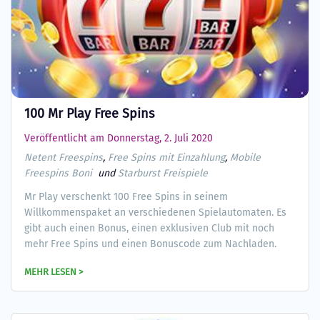
100 Mr Play Free Spins
Veröffentlicht am
Donnerstag, 2. Juli 2020
Netent Freespins
,
Free Spins mit Einzahlung
,
Mobile
Freespins Boni
und
Starburst Freispiele
Mr Play verschenkt 100 Free Spins in seinem
Willkommenspaket an verschiedenen Spielautomaten. Es
gibt auch einen Bonus, einen exklusiven Club mit noch
mehr Free Spins und einen Bonuscode zum Nachladen.
MEHR LESEN >