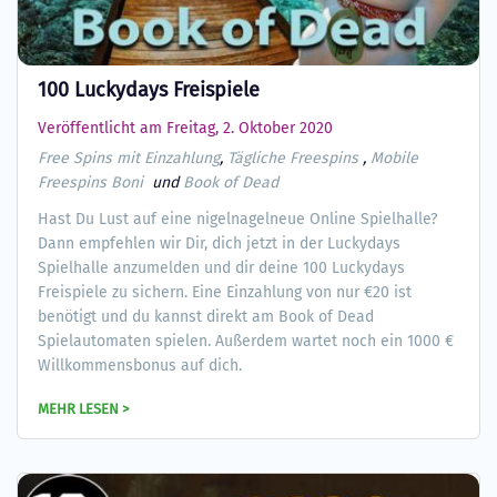
100 Luckydays Freispiele
Veröffentlicht am
Freitag, 2. Oktober 2020
Free Spins mit Einzahlung
,
Tägliche Freespins
,
Mobile
Freespins Boni
und
Book of Dead
Hast Du Lust auf eine nigelnagelneue Online Spielhalle?
Dann empfehlen wir Dir, dich jetzt in der Luckydays
Spielhalle anzumelden und dir deine 100 Luckydays
Freispiele zu sichern. Eine Einzahlung von nur €20 ist
benötigt und du kannst direkt am Book of Dead
Spielautomaten spielen. Außerdem wartet noch ein 1000 €
Willkommensbonus auf dich.
MEHR LESEN >