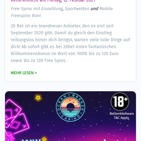
Veröffentlicht am
Freitag, 12. Februar 2021
Free Spins mit Einzahlung
,
Sportwetten
und
Mobile
Freespins Boni
20 Bet ist ein brandneuer Anbieter, den es erst seit
September 2020 gibt. Damit du gleich den Einstieg
reibungslos hinter dich bringst, warten viele tolle Dinge auf
dich! Ab sofort gibt es bei 20bet einen fantastischen
Willkommensbonus im Wert von 100% bis zu 120 Euro
sowie bis zu 120 Free Spins.
MEHR LESEN >