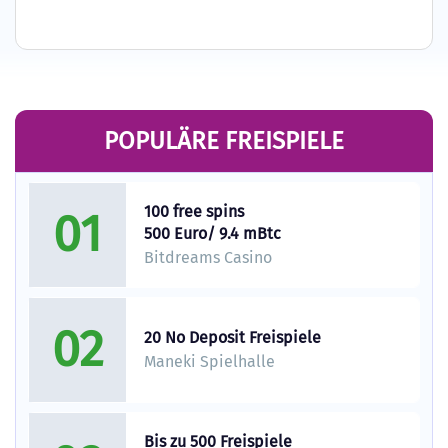
POPULÄRE FREISPIELE
100 free spins
01
500 Euro/ 9.4 mBtc
Bitdreams Casino
02
20 No Deposit Freispiele​
Maneki Spielhalle
Bis zu 500 Freispiele