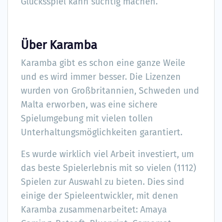
Glücksspiel kann süchtig machen.
Über Karamba
Karamba gibt es schon eine ganze Weile
und es wird immer besser. Die Lizenzen
wurden von Großbritannien, Schweden und
Malta erworben, was eine sichere
Spielumgebung mit vielen tollen
Unterhaltungsmöglichkeiten garantiert.
Es wurde wirklich viel Arbeit investiert, um
das beste Spielerlebnis mit so vielen (1112)
Spielen zur Auswahl zu bieten. Dies sind
einige der Spieleentwickler, mit denen
Karamba zusammenarbeitet: Amaya