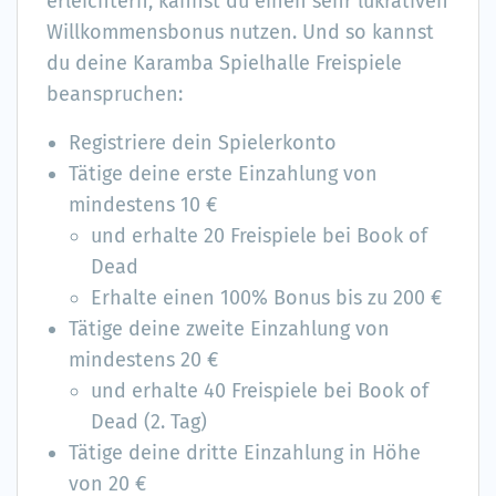
erleichtern, kannst du einen sehr lukrativen
Willkommensbonus nutzen. Und so kannst
du deine Karamba Spielhalle Freispiele
beanspruchen:
Registriere dein Spielerkonto
Tätige deine erste Einzahlung von
mindestens 10 €
und erhalte 20 Freispiele bei Book of
Dead
Erhalte einen 100% Bonus bis zu 200 €
Tätige deine zweite Einzahlung von
mindestens 20 €
und erhalte 40 Freispiele bei Book of
Dead (2. Tag)
Tätige deine dritte Einzahlung in Höhe
von 20 €