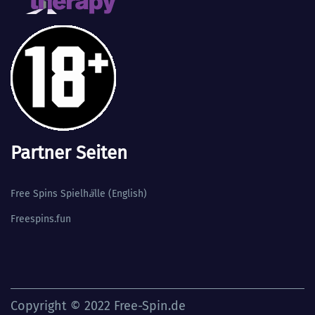
Partner Seiten
Free Spins Spielh
ä
lle
(English)
Freespins.fun
Copyright © 2022
Free-Spin.de