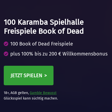
100 Karamba Spielhalle
Freispiele Book of Dead
100 Book of Dead Freispiele
plus 100% bis zu 200 € Willkommensbonus
JETZT SPIELEN
18+, AGB gelten,
Gamble Bewusst
Glücksspiel kann süchtig machen.