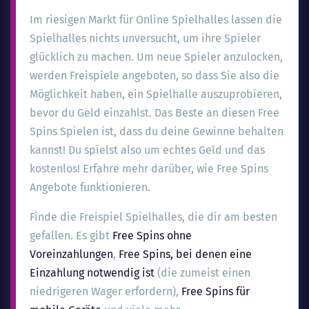
Im riesigen Markt für Online Spielhalles lassen die
Spielhalles nichts unversucht, um ihre Spieler
glücklich zu machen. Um neue Spieler anzulocken,
werden Freispiele angeboten, so dass Sie also die
Möglichkeit haben, ein Spielhalle auszuprobieren,
bevor du Geld einzahlst. Das Beste an diesen Free
Spins Spielen ist, dass du deine Gewinne behalten
kannst! Du spielst also um echtes Geld und das
kostenlos! Erfahre mehr darüber, wie Free Spins
Angebote funktionieren.
Finde die Freispiel Spielhalles, die dir am besten
gefallen. Es gibt
Free Spins ohne
Voreinzahlungen
,
Free Spins, bei denen eine
Einzahlung notwendig ist
(die zumeist einen
niedrigeren Wager erfordern),
Free Spins für