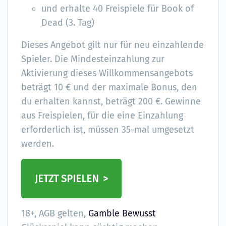
und erhalte 40 Freispiele für Book of
Dead (3. Tag)
Dieses Angebot gilt nur für neu einzahlende
Spieler. Die Mindesteinzahlung zur
Aktivierung dieses Willkommensangebots
beträgt 10 € und der maximale Bonus, den
du erhalten kannst, beträgt 200 €. Gewinne
aus Freispielen, für die eine Einzahlung
erforderlich ist, müssen 35-mal umgesetzt
werden.
JETZT SPIELEN
18+, AGB gelten,
Gamble Bewusst