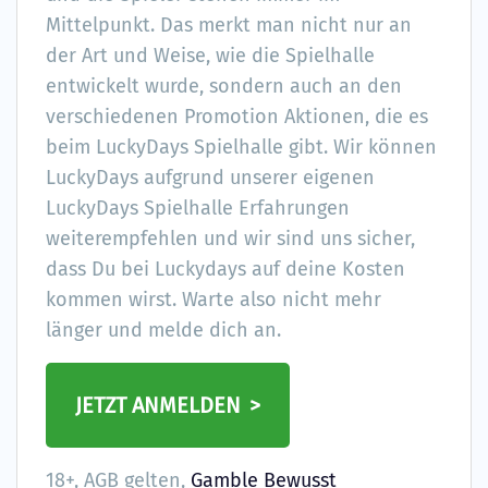
Mittelpunkt. Das merkt man nicht nur an
der Art und Weise, wie die Spielhalle
entwickelt wurde, sondern auch an den
verschiedenen Promotion Aktionen, die es
beim LuckyDays Spielhalle gibt. Wir können
LuckyDays aufgrund unserer eigenen
LuckyDays Spielhalle Erfahrungen
weiterempfehlen und wir sind uns sicher,
dass Du bei Luckydays auf deine Kosten
kommen wirst. Warte also nicht mehr
länger und melde dich an.
JETZT ANMELDEN
18+, AGB gelten,
Gamble Bewusst