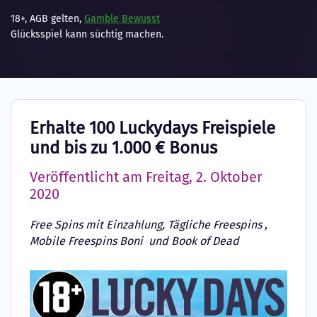
18+, AGB gelten,
Gamble Bewusst
Glücksspiel kann süchtig machen.
Erhalte 100 Luckydays Freispiele
und bis zu 1.000 €​ Bonus
Veröffentlicht am
Freitag, 2. Oktober
2020
Free Spins mit Einzahlung
,
Tägliche Freespins
,
Mobile Freespins Boni
und
Book of Dead