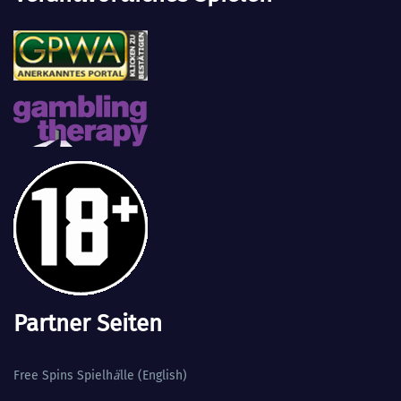
Partner Seiten
Free Spins Spielh
ä
lle
(English)