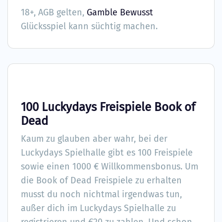
18+, AGB gelten,
Gamble Bewusst
Glücksspiel kann süchtig machen.
100 Luckydays Freispiele Book of
Dead
Kaum zu glauben aber wahr, bei der
Luckydays Spielhalle gibt es 100 Freispiele
sowie einen 1000 € Willkommensbonus. Um
die Book of Dead Freispiele zu erhalten
musst du noch nichtmal irgendwas tun,
außer dich im Luckydays Spielhalle zu
registrieren und €20 zu zahlen. Und schon