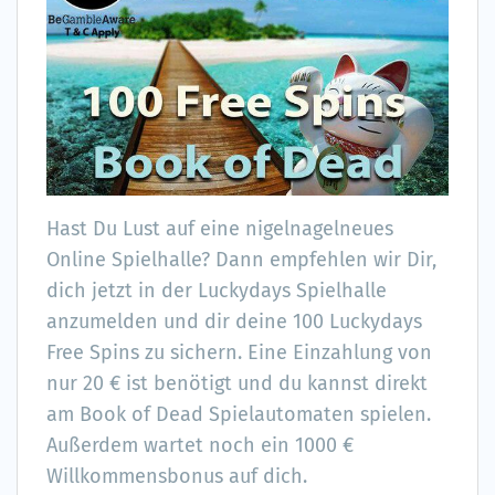
Hast Du Lust auf eine nigelnagelneues
Online Spielhalle? Dann empfehlen wir Dir,
dich jetzt in der Luckydays Spielhalle
anzumelden und dir deine 100 Luckydays
Free Spins zu sichern. Eine Einzahlung von
nur 20 € ist benötigt und du kannst direkt
am Book of Dead Spielautomaten spielen.
Außerdem wartet noch ein 1000 €
Willkommensbonus auf dich.