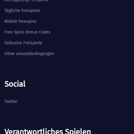
Tägliche Freispiele
Mobile freespins
Free Spins Bonus Codes
Exklusive Freispiele
Ohne umsatzbedingungen
Social
Twitter
Verantwortliches Spielen