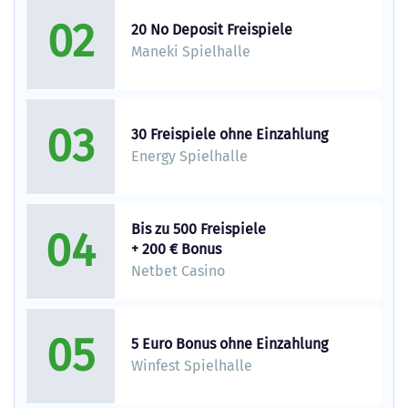
02
20 No Deposit Freispiele​
Maneki Spielhalle
03
30 Freispiele ohne Einzahlung
Energy Spielhalle
Bis zu 500 Freispiele
04
+ 200 € Bonus
Netbet Casino
05
5 Euro Bonus ohne Einzahlung
Winfest Spielhalle