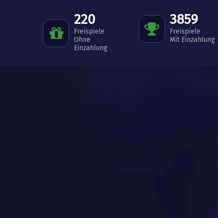
220
3859
Freispiele
Freispiele
Ohne
Mit Einzahlung
Einzahlung