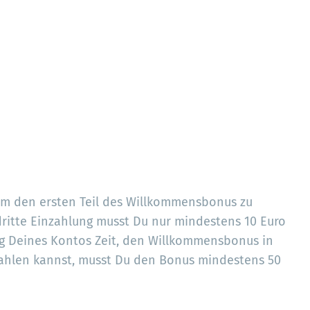
um den ersten Teil des Willkommensbonus zu
 dritte Einzahlung musst Du nur mindestens 10 Euro
ng Deines Kontos Zeit, den Willkommensbonus in
hlen kannst, musst Du den Bonus mindestens 50