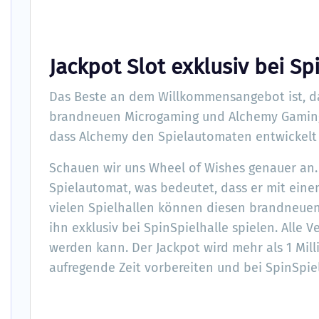
Jackpot Slot exklusiv bei Sp
Das Beste an dem Willkommensangebot ist, dass
brandneuen Microgaming und Alchemy Gaming 
dass Alchemy den Spielautomaten entwickelt 
Schauen wir uns Wheel of Wishes genauer an. 
Spielautomat, was bedeutet, dass er mit einem
vielen Spielhallen können diesen brandneuen
ihn exklusiv bei SpinSpielhalle spielen. Alle 
werden kann. Der Jackpot wird mehr als 1 Mill
aufregende Zeit vorbereiten und bei SpinSpiel