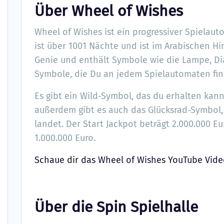
Über Wheel of Wishes
Wheel of Wishes ist ein progressiver Spielau
ist über 1001 Nächte und ist im Arabischen Hi
Genie und enthält Symbole wie die Lampe, Di
Symbole, die Du an jedem Spielautomaten fin
Es gibt ein Wild-Symbol, das du erhalten ka
außerdem gibt es auch das Glücksrad-Symbol, 
landet. Der Start Jackpot beträgt 2.000.000 E
1.000.000 Euro.
Schaue dir das Wheel of Wishes YouTube Video
Über
die Spin Spielhalle