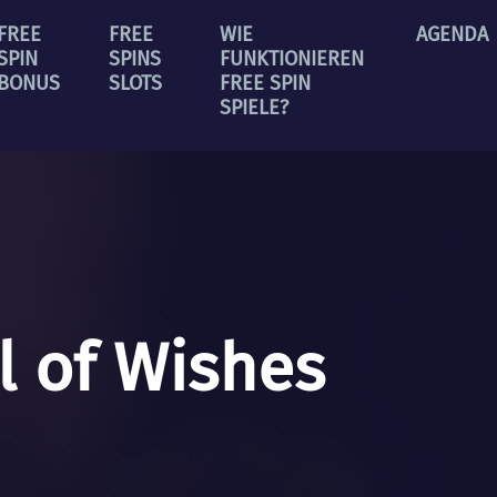
FREE
FREE
WIE
AGENDA
SPIN
SPINS
FUNKTIONIEREN
BONUS
SLOTS
FREE SPIN
SPIELE?
l of Wishes