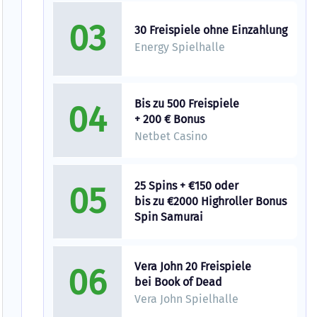
03
30 Freispiele ohne Einzahlung
Energy Spielhalle
Bis zu 500 Freispiele
04
+ 200 € Bonus
Netbet Casino
25 Spins + €150 oder
05
bis zu €2000 Highroller Bonus
Spin Samurai
Vera John 20 Freispiele
06
bei Book of Dead
Vera John Spielhalle