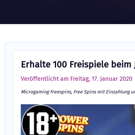
Erhalte 100 Freispiele beim
Veröffentlicht am
Freitag, 17. Januar 2020
Microgaming Freespins
,
Free Spins mit Einzahlung
u