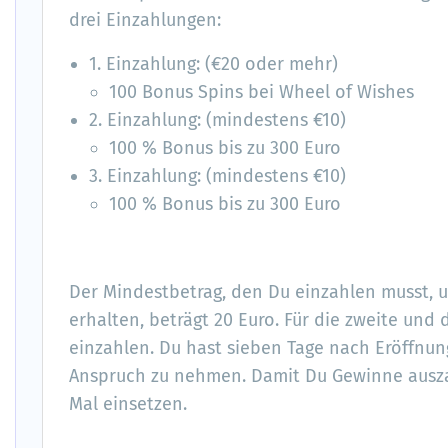
drei Einzahlungen:
1. Einzahlung: (€20 oder mehr)
100 Bonus Spins bei Wheel of Wishes
2. Einzahlung: (mindestens €10)
100 % Bonus bis zu 300 Euro
3. Einzahlung: (mindestens €10)
100 % Bonus bis zu 300 Euro
Der Mindestbetrag, den Du einzahlen musst, 
erhalten, beträgt 20 Euro. Für die zweite und
einzahlen. Du hast sieben Tage nach Eröffnu
Anspruch zu nehmen. Damit Du Gewinne ausza
Mal einsetzen.