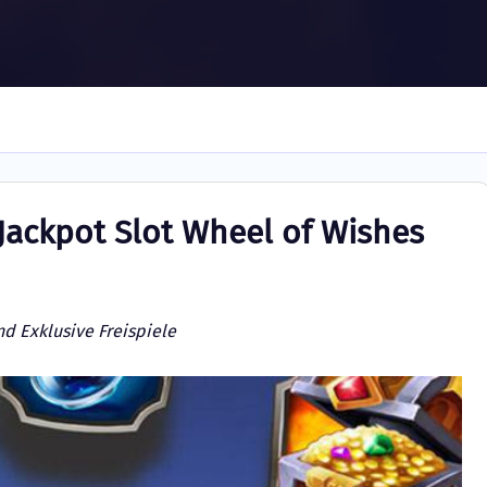
 Jackpot Slot Wheel of Wishes
nd
Exklusive Freispiele