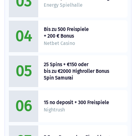
03
Energy Spielhalle
Bis zu 500 Freispiele
04
+ 200 € Bonus
Netbet Casino
25 Spins + €150 oder
05
bis zu €2000 Highroller Bonus
Spin Samurai
06
15 no deposit + 300 Freispiele
Nightrush