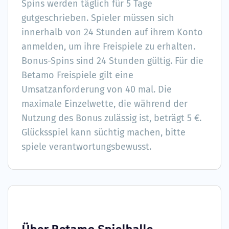
Spins werden täglich für 5 Tage
gutgeschrieben. Spieler müssen sich
innerhalb von 24 Stunden auf ihrem Konto
anmelden, um ihre Freispiele zu erhalten.
Bonus-Spins sind 24 Stunden gültig. Für die
Betamo Freispiele gilt eine
Umsatzanforderung von 40 mal. Die
maximale Einzelwette, die während der
Nutzung des Bonus zulässig ist, beträgt 5 €.
Glücksspiel kann süchtig machen, bitte
spiele verantwortungsbewusst.