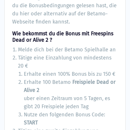
du die Bonusbedingungen gelesen hast, die
du hier oder alternativ auf der Betamo-
Webseite finden kannst.
Wie bekommst du die Bonus mit Freespins
Dead or Alive 2 ?
Melde dich bei der Betamo Spielhalle an
Tätige eine Einzahlung von mindestens
20 €
Erhalte einen 100% Bonus bis zu 150 €
Erhalte 100 Betamo
Freispiele Dead or
Alive 2
uber einen Zeitraum von 5 Tagen, es
gibt 20 Freispiele jeden Tag
Nutze den folgenden Bonus Code:
START