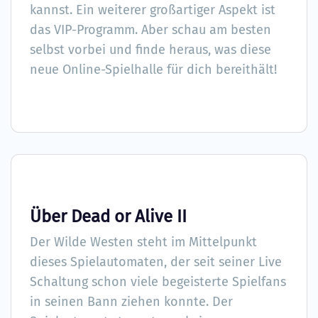
kannst. Ein weiterer großartiger Aspekt ist
das VIP-Programm. Aber schau am besten
selbst vorbei und finde heraus, was diese
neue Online-Spielhalle für dich bereithält!
Über Dead or Alive II
Der Wilde Westen steht im Mittelpunkt
dieses Spielautomaten, der seit seiner Live
Schaltung schon viele begeisterte Spielfans
in seinen Bann ziehen konnte. Der