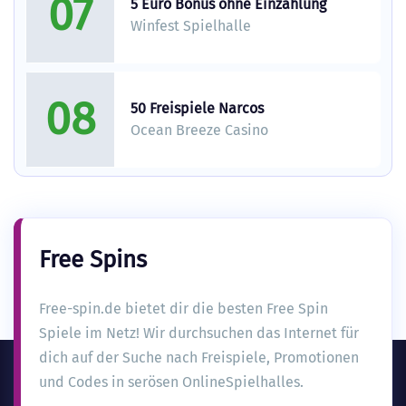
07
5 Euro Bonus ohne Einzahlung
Winfest Spielhalle
08
50 Freispiele Narcos
Ocean Breeze Casino
Free Spins
Free-spin.de bietet dir die besten Free Spin
Spiele im Netz! Wir durchsuchen das Internet für
dich auf der Suche nach Freispiele, Promotionen
und Codes in serösen OnlineSpielhalles.