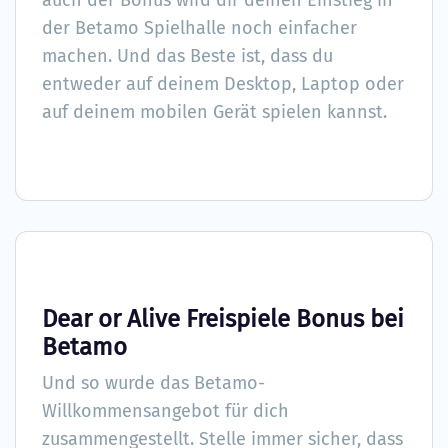
auch der Bonus wird dir deinen Einstieg in
der Betamo Spielhalle noch einfacher
machen. Und das Beste ist, dass du
entweder auf deinem Desktop, Laptop oder
auf deinem mobilen Gerät spielen kannst.
Dear or Alive Freispiele Bonus bei
Betamo
Und so wurde das Betamo-
Willkommensangebot für dich
zusammengestellt. Stelle immer sicher, dass