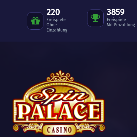
220
3859
Freispiele
Freispiele
Ohne
Mit Einzahlung
Einzahlung