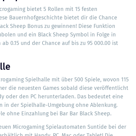
rogaming bietet 5 Rollen mit 15 festen
ese Bauernhofgeschichte bietet dir die Chance
Black Sheep Bonus zu gewinnen! Diese Funktion
bolen und ein Black Sheep Symbol in Folge in
 ab 0.15 und der Chance auf bis zu 95 000.00 ist
lle
icrogaming Spielhalle mit über 500 Spiele, wovon 115
mmer die neuesten Games sobald diese veröffentlicht
dy oder den PC herunterladen. Das bedeutet eine
en in der Spielhalle-Umgebung ohne Ablenkung.
ele ohne Einzahlung bei Bar Bar Black Sheep.
 neuen Microgaming Spielautomaten Suntide bei der
 erhältlich mit Handy, PC, Mac oder Tablet! Die