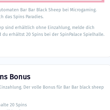
automaten Bar Bar Black Sheep bei Microgaming.
ch das Spins Paradies.
eep sind erhältlich ohne Einzahlung, melde dich
du erhältst 20 Spins bei der SpinPalace Spielhalle.
ins Bonus
 Einzahlung. Der volle Bonus für Bar Bar black sheep
alte 20 Spins