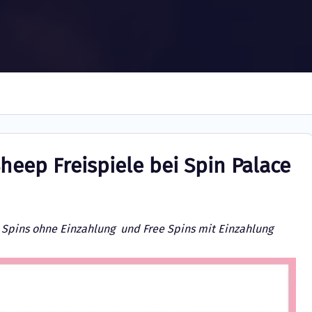
heep Freispiele bei Spin Palace
 Spins ohne Einzahlung
und
Free Spins mit Einzahlung