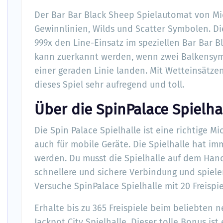
Der Bar Bar Black Sheep Spielautomat von Mic
Gewinnlinien, Wilds und Scatter Symbolen. Di
999x den Line-Einsatz im speziellen Bar Bar 
kann zuerkannt werden, wenn zwei Balkensym
einer geraden Linie landen. Mit Wetteinsätzen
dieses Spiel sehr aufregend und toll.
Über die SpinPalace Spielha
Die Spin Palace Spielhalle ist eine richtige M
auch für mobile Geräte. Die Spielhalle hat i
werden. Du musst die Spielhalle auf dem Han
schnellere und sichere Verbindung und spiel
Versuche SpinPalace Spielhalle mit 20 Freispi
Erhalte bis zu 365 Freispiele beim beliebten
Jackpot City Spielhalle. Dieser tolle Bonus ist