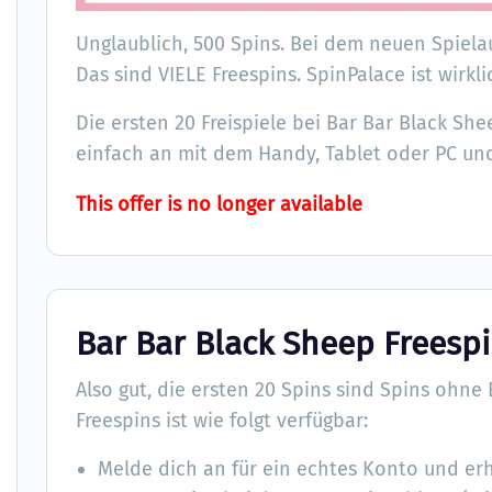
Unglaublich, 500 Spins. Bei dem neuen Spiel
Das sind VIELE Freespins. SpinPalace ist wirkli
Die ersten 20 Freispiele bei Bar Bar Black Sh
einfach an mit dem Handy, Tablet oder PC und 
This offer is no longer available
Bar Bar Black Sheep Freesp
Also gut, die ersten 20 Spins sind Spins ohne
Freespins ist wie folgt verfügbar:
Melde dich an für ein echtes Konto und erh