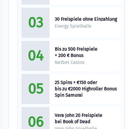
03
30 Freispiele ohne Einzahlung
Energy Spielhalle
Bis zu 500 Freispiele
04
+ 200 € Bonus
Netbet Casino
25 Spins + €150 oder
05
bis zu €2000 Highroller Bonus
Spin Samurai
Vera John 20 Freispiele
06
bei Book of Dead
Vera John Spielhalle