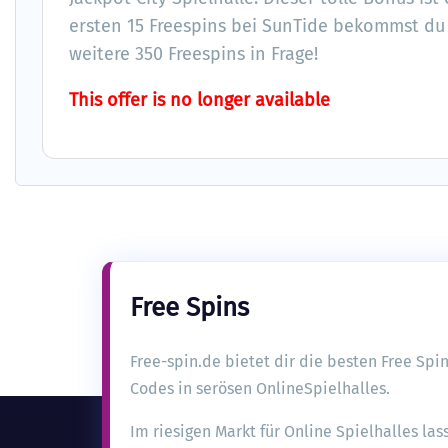
ersten 15 Freespins bei SunTide bekommst du
weitere 350 Freespins in Frage!
This offer is no longer available
Free Spins
Free-spin.de bietet dir die besten Free Spi
Codes in serösen OnlineSpielhalles.
Im riesigen Markt für Online Spielhalles la