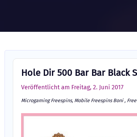
Hole Dir 500 Bar Bar Black S
Veröffentlicht am
Freitag, 2. Juni 2017
Microgaming Freespins
,
Mobile Freespins Boni
,
Free