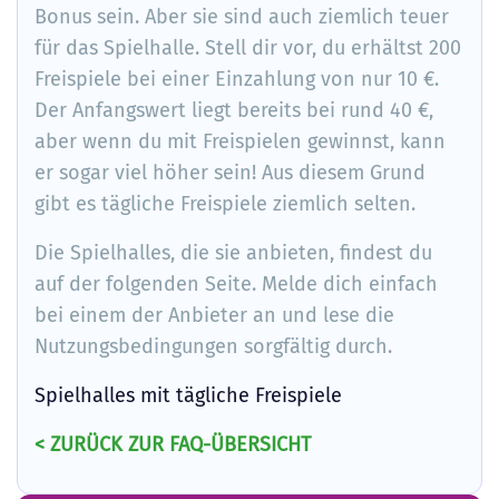
Bonus sein. Aber sie sind auch ziemlich teuer
für das Spielhalle. Stell dir vor, du erhältst 200
Freispiele bei einer Einzahlung von nur 10 €.
Der Anfangswert liegt bereits bei rund 40 €,
aber wenn du mit Freispielen gewinnst, kann
er sogar viel höher sein! Aus diesem Grund
gibt es tägliche Freispiele ziemlich selten.
Die Spielhalles, die sie anbieten, findest du
auf der folgenden Seite. Melde dich einfach
bei einem der Anbieter an und lese die
Nutzungsbedingungen sorgfältig durch.
Spielhalles mit tägliche Freispiele
< ZURÜCK ZUR FAQ-ÜBERSICHT