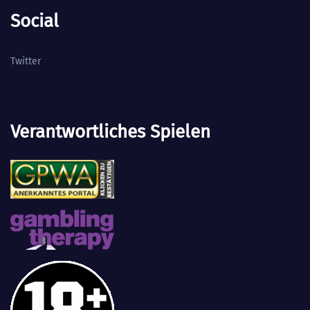
Social
Twitter
Verantwortliches Spielen