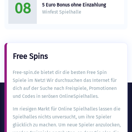
08
5 Euro Bonus ohne Einzahlung
Winfest Spielhalle
Free Spins
Free-spin.de bietet dir die besten Free Spin
Spiele im Netz! Wir durchsuchen das Internet für
dich auf der Suche nach Freispiele, Promotionen
und Codes in serösen OnlineSpielhalles.
Im riesigen Markt für Online Spielhalles lassen die
Spielhalles nichts unversucht, um ihre Spieler
glücklich zu machen. Um neue Spieler anzulocken,