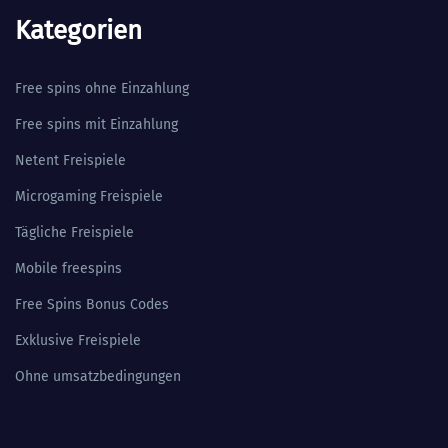
Kategorien
Free spins ohne Einzahlung
Free spins mit Einzahlung
Netent Freispiele
Microgaming Freispiele
Tägliche Freispiele
Mobile freespins
Free Spins Bonus Codes
Exklusive Freispiele
Ohne umsatzbedingungen