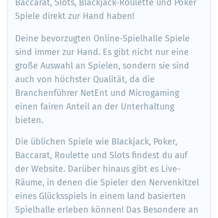
Baccarat, Slots, Blackjack-Roulette und Poker
Spiele direkt zur Hand haben!
Deine bevorzugten Online-Spielhalle Spiele
sind immer zur Hand. Es gibt nicht nur eine
große Auswahl an Spielen, sondern sie sind
auch von höchster Qualität, da die
Branchenführer NetEnt und Microgaming
einen fairen Anteil an der Unterhaltung
bieten.
Die üblichen Spiele wie Blackjack, Poker,
Baccarat, Roulette und Slots findest du auf
der Website. Darüber hinaus gibt es Live-
Räume, in denen die Spieler den Nervenkitzel
eines Glücksspiels in einem land basierten
Spielhalle erleben können! Das Besondere an