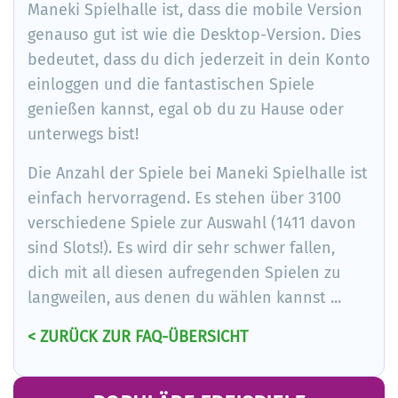
Maneki Spielhalle ist, dass die mobile Version
genauso gut ist wie die Desktop-Version. Dies
bedeutet, dass du dich jederzeit in dein Konto
einloggen und die fantastischen Spiele
genießen kannst, egal ob du zu Hause oder
unterwegs bist!
Die Anzahl der Spiele bei Maneki Spielhalle ist
einfach hervorragend. Es stehen über 3100
verschiedene Spiele zur Auswahl (1411 davon
sind Slots!). Es wird dir sehr schwer fallen,
dich mit all diesen aufregenden Spielen zu
langweilen, aus denen du wählen kannst ...
< ZURÜCK ZUR FAQ-ÜBERSICHT