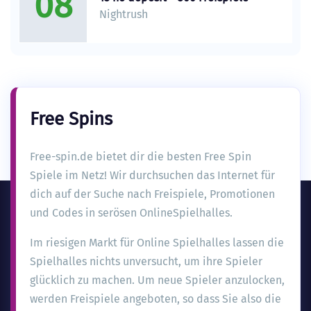
08
Nightrush
Free Spins
Free-spin.de bietet dir die besten Free Spin
Spiele im Netz! Wir durchsuchen das Internet für
dich auf der Suche nach Freispiele, Promotionen
und Codes in serösen OnlineSpielhalles.
Im riesigen Markt für Online Spielhalles lassen die
Spielhalles nichts unversucht, um ihre Spieler
glücklich zu machen. Um neue Spieler anzulocken,
werden Freispiele angeboten, so dass Sie also die