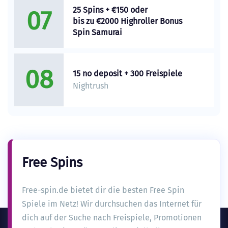
25 Spins + €150 oder
07
bis zu €2000 Highroller Bonus
Spin Samurai
08
15 no deposit + 300 Freispiele
Nightrush
Free Spins
Free-spin.de bietet dir die besten Free Spin
Spiele im Netz! Wir durchsuchen das Internet für
dich auf der Suche nach Freispiele, Promotionen