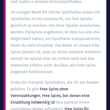
und Codes in serösen OnlineSpielhalles.
Im riesigen Markt für Online Spielhalles lassen die
Spielhalles nichts unversucht, um ihre Spieler
glücklich zu machen. Um neue Spieler anzulocken,
werden Freispiele angeboten, so dass Sie also die
Möglichkeit haben, ein Spielhalle auszuprobieren,
bevor du Geld einzahlst. Das Beste an diesen Free
Spins Spielen ist, dass du deine Gewinne behalten
kannst! Du spielst also um echtes Geld und das
kostenlos! Erfahre mehr darüber, wie Free Spins
Angebote funktionieren.
Finde die Freispiel Spielhalles, die dir am besten
gefallen. Es gibt
Free Spins ohne
Voreinzahlungen
,
Free Spins, bei denen eine
Einzahlung notwendig ist
(die zumeist einen
niedrigeren Wager erfordern),
Free Spins für