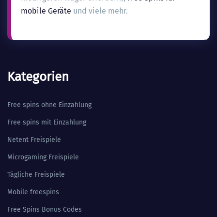
mobile Geräte
und viele mehr.
Kategorien
Free spins ohne Einzahlung
Free spins mit Einzahlung
Netent Freispiele
Microgaming Freispiele
Tägliche Freispiele
Mobile freespins
Free Spins Bonus Codes