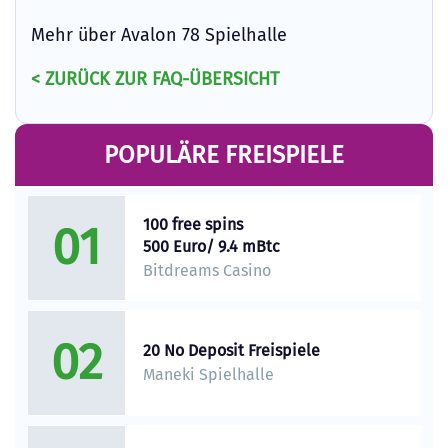
Mehr über Avalon 78 Spielhalle
< ZURÜCK ZUR FAQ-ÜBERSICHT
POPULÄRE FREISPIELE
100 free spins
01
500 Euro/ 9.4 mBtc
Bitdreams Casino
02
20 No Deposit Freispiele​
Maneki Spielhalle