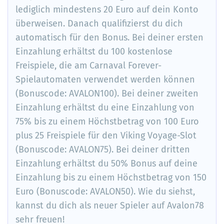
lediglich mindestens 20 Euro auf dein Konto
überweisen. Danach qualifizierst du dich
automatisch für den Bonus. Bei deiner ersten
Einzahlung erhältst du 100 kostenlose
Freispiele, die am Carnaval Forever-
Spielautomaten verwendet werden können
(Bonuscode: AVALON100). Bei deiner zweiten
Einzahlung erhältst du eine Einzahlung von
75% bis zu einem Höchstbetrag von 100 Euro
plus 25 Freispiele für den Viking Voyage-Slot
(Bonuscode: AVALON75). Bei deiner dritten
Einzahlung erhältst du 50% Bonus auf deine
Einzahlung bis zu einem Höchstbetrag von 150
Euro (Bonuscode: AVALON50). Wie du siehst,
kannst du dich als neuer Spieler auf Avalon78
sehr freuen!