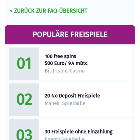
< ZURÜCK ZUR FAQ-ÜBERSICHT
POPULÄRE FREISPIELE
100 free spins
01
500 Euro/ 9.4 mBtc
Bitdreams Casino
02
20 No Deposit Freispiele​
Maneki Spielhalle
03
30 Freispiele ohne Einzahlung
Energy Spielhalle