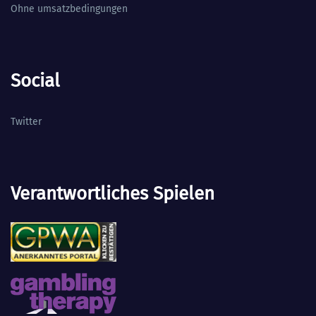
Ohne umsatzbedingungen
Social
Twitter
Verantwortliches Spielen